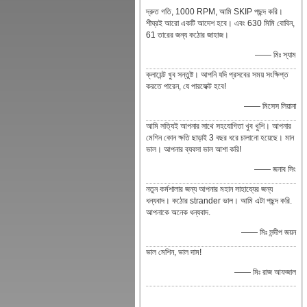
দ্রুত গতি, 1000 RPM, আমি SKIP পছন্দ করি।
শীঘ্রই আরো একটি আদেশ হবে। এবং 630 মিমি বোবিন,
61 তারের জন্য কঠোর জাহাজ।
—— মিঃ স্যাম
ক্লায়েন্ট খুব সন্তুষ্ট। আপনি যদি প্রসবের সময় সংক্ষিপ্ত
করতে পারেন, যে পারফেক্ট হবে!
—— মিসেস লিয়ানা
আমি সত্যিই আপনার সাথে সহযোগিতা খুব খুশি। আপনার
মেশিন কোন ক্ষতি ছাড়াই 3 বছর ধরে চালানো হয়েছে। মান
ভাল। আপনার ব্যবসা ভাল আশা করি!
—— জনাব সিং
নতুন কর্মশালার জন্য আপনার মহান সাহায্যের জন্য
ধন্যবাদ। কঠোর strander ভাল। আমি এটা পছন্দ করি.
আপনাকে অনেক ধন্যবাদ.
—— মিঃ সন্দীপ জয়ন
ভাল মেশিন, ভাল দাম!
—— মিঃ রাজ আফজাল