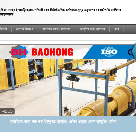
েজিয়ান বাওহং ইলেকট্রিক্যাল মেশিনারি কোং লিমিটেড উচ্চ কর্মক্ষমতা-মূল্য অনুপাতের কেবল তৈরির মেশিনের
্রস্তুতকারক
িদর্শন
গুণমান নিয়ন্ত্রণ
আমাদের সাথে যোগাযোগ
উদ্ধৃতির জন্য আবেদন
খবর
কন্ডাক্টরের জন্য উচ্চ দক্ষ টিউবুলার স্ট্র্যান্ডিং মেশিন ওয়্যার কেবল স্ট্র্যান্ডিং মেশিন