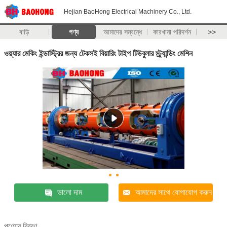
Hejian BaoHong Electrical Machinery Co., Ltd.
বাড়ি
পণ্য
আমাদের সম্বন্ধে
কারখানা পরিদর্শন
>>
ওয়্যার মেকিং ইন্ডাস্ট্রির জন্য টেকসই বিয়ারিং টাইপ টিউবুলার স্ট্র্যান্ডিং মেশিন
ভালো দাম
আমাদের সাথে যোগাযোগ করুন
পণ্যের বিবরণ