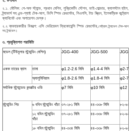
২. উপাদান
২.১. মৌলিক: পে-অফ স্ট্যান্ড, প্রধান মেশিন, লুব্রিকেটিং স্টেশন, ডাই-হোল্ডার, ক্যাপস্টান হুইল,
ট্র্যাভার্স সহ এন্ড-শ্যাফ্ট টেক-আপ, ডিসি স্পিড রেগুলেটর, পিএলসি, টাচ স্ক্রিন, ইলেকট্রিক কন্ট্রোল
ক্যাবিনেট এবং অপারেশন ডেস্ক।
২.২ ব্যবহারকারীর বিকল্পে: এসি ভেরিয়েবল ফ্রিকোয়েন্সি স্পিড রেগুলেটর,
পোট্রাল ট্র্যাভেল টেক-আপ
সহ ট্র্যাভেল।
৩. প্রযুক্তিগত পরামিতি
মডেল (টিউবুলার স্ট্র্যান্ডিং মেশিন)
JGG-400
JGG-500
JGG-
একক তারের ব্যাস
তামা
φ1.2-2.6 মিমি
φ1.4-4 মিমি
φ2-7 ম
অ্যালুমিনিয়াম
φ1.8-2.6 মিমি
φ1.8-4 মিমি
φ2-7 ম
সর্বাধিক স্ট্র্যান্ডেড কন্ডাক্টর ওডি
φ7 মিমি
φ10 মিমি
φ12 মি
স্ট্র্যান্ডিং পিচ
৬ ববিন স্ট্র্যান্ডিং খাঁচা
৩৭-২৮১ মিমি
৪৪-৩৩৮ মিমি
৮২-৬২০
১২ ববিন স্ট্র্যান্ডিং
৩৭-২৮১ মিমি
৪৪-৩৩৮ মিমি
৮২-৬২০
খাঁচা
১৮ ববিন স্ট্র্যান্ডিং
৪৪-৩৩৪ মিমি
৪৪-৩৩৮ মিমি
৮২-৬২০