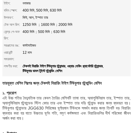
টাইপ:
নলাকার
ববিন স্পেক্স:
400 মিমি, 500 মিমি, 630 মিমি
উপকরণ:
কিউ, আল, ইস্পাত তার
টেক আপ রিল:
1250 মিমি ；1600 মিমি；2000 মিমি
কেন্দ্র পে-অফ
400 মিমি；500 মিমি；630 মিমি
রিল:
সরঞ্জামের রঙ:
কাস্টমাইজড
ওয়ারেন্টি
12 মাস
সময়কাল:
টেকসই বিয়ারিং টাইপ টিউবুলার স্ট্র্যান্ডার
ওয়্যার মেকিং প্ল্যানেটারি স্ট্র্যান্ডার
লক্ষণীয় করা:
,
,
টিউবুলার ডাবল টুইস্ট স্ট্র্যান্ডিং মেশিন
তারযুক্ত মেশিন শিল্পের জন্য টেকসই বিয়ারিং টাইপ টিউবুলার স্ট্র্যান্ডিং মেশিন
১. প্রয়োগ
এই উচ্চ গতির বৈদ্যুতিক তার কেবল তৈরির মেশিনটি তামা তার, অ্যালুমিনিয়াম তার, ইস্পাত তার,
অ্যালুমিনিয়াম স্ট্র্যান্ডেড স্টিল কোর তার এবং ইস্পাত তার দড়ি স্ট্র্যান্ড করার জন্য ব্যবহৃত হয়।
টিউবুলার স্ট্র্যান্ডার JGG630 সিরিজের ঘূর্ণায়মান টিউবকে সমর্থন করার জন্য তিনটি বড় বিয়ারিং
ব্যবহার করা হয় যাতে উচ্চতর ঘূর্ণন গতি, মসৃণ কর্মক্ষমতা এবং বিয়ারিংগুলির দীর্ঘ পরিষেবা জীবন
অর্জন করা যায়।