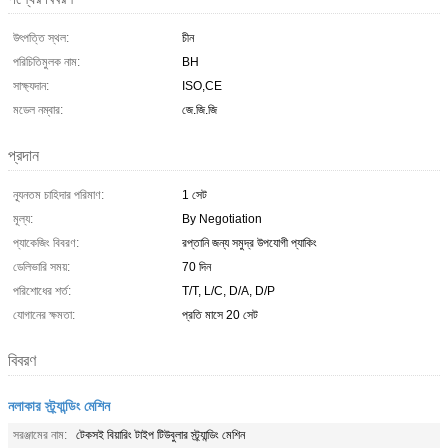
উৎপত্তি স্থল:
চীন
পরিচিতিমুলক নাম:
BH
সাক্ষ্যদান:
ISO,CE
মডেল নম্বার:
জে.জি.জি
প্রদান
ন্যূনতম চাহিদার পরিমাণ:
1 সেট
মূল্য:
By Negotiation
প্যাকেজিং বিবরণ:
রপ্তানি জন্য সমুদ্র উপযোগী প্যাকিং
ডেলিভারি সময়:
70 দিন
পরিশোধের শর্ত:
T/T, L/C, D/A, D/P
যোগানের ক্ষমতা:
প্রতি মাসে 20 সেট
বিবরণ
নলাকার স্ট্র্যান্ডিং মেশিন
সরঞ্জামের নাম:
টেকসই বিয়ারিং টাইপ টিউবুলার স্ট্র্যান্ডিং মেশিন