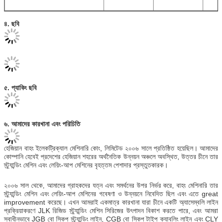
৪. ছবি
৫. প্যাকিং ছবি
৬. আমাদের কারখানা এবং পরিচিতি
হেজিয়ান বাহং ইলেকট্রিক্যাল মেশিনারি কোং, লিমিটেড ২০০৬ সালে প্রতিষ্ঠিত হয়েছিল। আমাদের
কোম্পানি হেবেই প্রদেশের হেজিয়ান শহরের অর্থনৈতিক উন্নয়ন অঞ্চলে অবস্থিত, উত্তর চীনে তার
স্ট্র্যান্ডিং মেশিন এবং লেয়িং-আপ মেশিনের বৃহত্তম পেশাদার প্রস্তুতকারক।
২০০৬ সাল থেকে, আমাদের গ্রাহকদের যত্ন এবং সমর্থনের উপর নির্ভর করে, বাহং মেশিনারি তার
স্ট্র্যান্ডিং মেশিন এবং লেয়িং-আপ মেশিনের গবেষণা ও উন্নয়নে নিবেদিত ছিল এবং এতে great
improvement করেছে। এখন আমরাই একমাত্র কারখানা যারা চীনে একটি অ্যাসেম্বলি লাইন
প্রক্রিয়াকরণে JLK রিজিড স্ট্র্যান্ডিং মেশিন সিরিজের উৎপাদন বিকাশ করতে পারে, এবং আমরা
স্বাধীনভাবে JGB বো স্কিপ স্ট্র্যান্ডিং লাইন, CGB বো স্কিপ টাইপ ক্যাবলিং লাইন এবং CLY