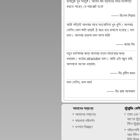
ক্লায়েন্ট খুব সন্তুষ্ট। আপনি যদি প্রসবের সময় সংক্ষিপ্ত
করতে পারেন, যে পারফেক্ট হবে!
—— মিসেস লিয়ানা
আমি সত্যিই আপনার সাথে সহযোগিতা খুব খুশি। আপনার
মেশিন কোন ক্ষতি ছাড়াই 3 বছর ধরে চালানো হয়েছে। মান
ভাল। আপনার ব্যবসা ভাল আশা করি!
—— জনাব সিং
নতুন কর্মশালার জন্য আপনার মহান সাহায্যের জন্য
ধন্যবাদ। কঠোর strander ভাল। আমি এটা পছন্দ করি.
আপনাকে অনেক ধন্যবাদ.
—— মিঃ সন্দীপ জয়ন
ভাল মেশিন, ভাল দাম!
—— মিঃ রাজ আফজাল
আমাদের সম্বন্ধে
স্ট্র্যান্ডিং ম
আমাদের সম্বন্ধে
তামা এবং 
ধরণের স্ট্র
কারখানা পরিদর্শন
স্টিল স্ট্র্যান্
গুণমান নিয়ন্ত্রণ
শক্তিশালী স
নরম স্টিল ও
মিমি রিলস