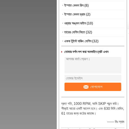
ইস্পাত কেবল রিল
(8)
ইস্পাত কেবল ড্রাম
(2)
ওয়্যার অঙ্কন ডাইস
(10)
তারের মেশিন নিহত
(32)
একক টুইস্ট বাঞ্চিং মেশিন
(32)
তোমার দর্শন লগ করা অনলাইন চ্যাট এখন
যোগাযোগ
দ্রুত গতি, 1000 RPM, আমি SKIP পছন্দ করি।
শীঘ্রই আরো একটি আদেশ হবে। এবং 630 মিমি বোবিন,
61 তারের জন্য কঠোর জাহাজ।
—— মিঃ স্যাম