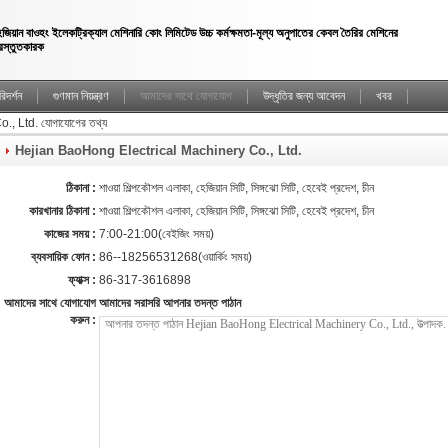
েজিয়ান বাওহং ইলেকট্রিক্যাল মেশিনারি কোং লিমিটেড উচ্চ কর্মক্ষমতা-মূল্য অনুপাতের কেবল তৈরির মেশিনের
্রস্তুতকারক
িদর্শন
গুণমান নিয়ন্ত্রণ
আমাদের সাথে যোগাযোগ
উদ্ধৃতির জন্য আবেদন
খবর
 Ltd. যোগাযোগের তথ্য
Hejian BaoHong Electrical Machinery Co., Ltd.
ঠিকানা :
শাওয়া শিল্পকৌশল এলাকা, হেজিয়ান সিটি, সিঙ্গঝো সিটি, হেবেই প্রদেশ, চীন
কারখানার ঠিকানা :
শাওয়া শিল্পকৌশল এলাকা, হেজিয়ান সিটি, সিঙ্গঝো সিটি, হেবেই প্রদেশ, চীন
কাজের সময় :
7:00-21:00(বেইজিং সময়)
ব্যবসায়িক ফোন :
86--18256531268(ওয়ার্কিং সময়)
ফ্যাক্স :
86-317-3616898
আমাদের সাথে যোগাযোগ
আমাদের সরাসরি আপনার তদন্ত পাঠান
করুন :