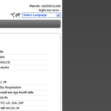
বিক্রয়
86--18256531268
উদ্ধৃতির জন্য আবেদন
-
Select Language
চীন
BH
ISO,CE
জেএলকে
1 সেট
By Negotiation
রপ্তানি জন্য সমুদ্র উপযোগী প্যাকিং
95 দিন
T/T, L/C, D/A, D/P
প্রতি মাসে 20 সেট