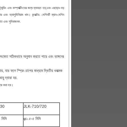
্র্যান্ডিং এবং কম্প্যাক্টিংয়ের জন্য ব্যবহৃত হয়;এবং এছাড়াও বড়
 তার এবং অ্যালুমিনিয়াম খাদ। কন্ডাক্টর. মেশিনটি ম্যান-মেশিন
ঞাত এবং সুবিধাজনক.
গনের সংকেত সঠিকভাবে অনুমান করতে পারে এবং ভাঙ্গনের
ায়, যার ফলে স্প্রিং চাপের মাধ্যমে দ্বিতীয় ধনাত্মক
ু দ্বারা হয়.
বহার করা হয়।
630
JLK-710/720
 মিমি
φ১.৫-৫ মিমি