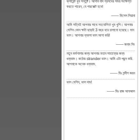
ক্লায়েন্ট খুব সন্তুষ্ট। আপনি যদি প্রসবের সময় সংক্ষিপ্ত
করতে পারেন, যে পারফেক্ট হবে!
—— মিসেস লিয়ানা
আমি সত্যিই আপনার সাথে সহযোগিতা খুব খুশি। আপনার
মেশিন কোন ক্ষতি ছাড়াই 3 বছর ধরে চালানো হয়েছে। মান
ভাল। আপনার ব্যবসা ভাল আশা করি!
—— জনাব সিং
নতুন কর্মশালার জন্য আপনার মহান সাহায্যের জন্য
ধন্যবাদ। কঠোর strander ভাল। আমি এটা পছন্দ করি.
আপনাকে অনেক ধন্যবাদ.
—— মিঃ সন্দীপ জয়ন
ভাল মেশিন, ভাল দাম!
—— মিঃ রাজ আফজাল