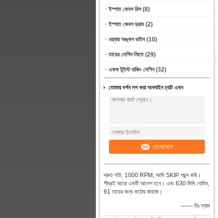
ইস্পাত কেবল রিল
(8)
ইস্পাত কেবল ড্রাম
(2)
ওয়্যার অঙ্কন ডাইস
(10)
তারের মেশিন নিহত
(29)
একক টুইস্ট বাঞ্চিং মেশিন
(32)
তোমার দর্শন লগ করা অনলাইন চ্যাট এখন
যোগাযোগ
দ্রুত গতি, 1000 RPM, আমি SKIP পছন্দ করি।
শীঘ্রই আরো একটি আদেশ হবে। এবং 630 মিমি বোবিন,
61 তারের জন্য কঠোর জাহাজ।
—— মিঃ স্যাম