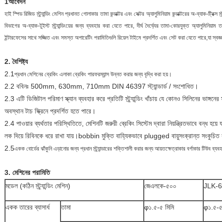
1আবেদন
হাই স্পিড রিজিড স্ট্র্যান্ডিং মেশিন প্রধানত গোলাকার তামা কন্ডাক্টর এবং সেক্টর অ্যালুমিনিয়াম কন্ডাক্টরের অ-ব্যাক-ট্রিক্স স্ট
বিভাগের অ-ব্যাক-টুইস্ট স্ট্র্যান্ডিংয়ের জন্য ব্যবহার করা যেতে পারে, দীর্ঘ দৈর্ঘ্যের তামা-কোরযুক্ত অ্যালুমিনিয়াম
ইন্টারফেসের সাথে সজ্জিত এবং সমস্ত অপারেটিং পরামিতিগুলি রিয়েল টাইমে প্রদর্শিত এবং সেট করা যেতে পারে,যা স্বজ্
2. বৈশিষ্ট্য
2.1
প্রধান মেশিনের ব্রেকিং এলাকা ব্রেকিং পারফরম্যান্স উন্নত করার জন্য বৃদ্ধি করা হয়।
2.2 ববিনঃ 500mm, 630mm, 710mm DIN 46397 স্ট্যান্ডার্ড / সংশোধিত।
2.3 এটি ডিজিটাল পরিমাণ স্ক্যান ব্যবহার করে প্রতিটি স্ট্র্যান্ডিং খাঁচায় যে কোনও সিলিনের ভাঙ্
অবস্থান টাচ স্ক্রিনে প্রদর্শিত হতে পারে।
2.4 পাওয়ার ব্যর্থতার পরিস্থিতিতে, মেশিনটি জরুরী ব্রেকিং সিস্টেম দ্বারা নিয়ন্ত্রিতভাবে বন্ধ হয়ে য
লক দিয়ে রিবিনকে ধরে রাখা যায়।bobbin মুক্তি বাহ্যিকভাবে plugged বায়ুসংক্রান্ত সংকুচিত বায়
2.5
একক বোর্ডের ঝাঁকুনি এড়ানোর জন্য প্রধান স্ট্র্যান্ডারের শক্তিশালী করার জন্য আয়তক্ষেত্রাকার বর্গাকার টিউব ব্য
3. মেশিনের পরামিতি
মডেল (কঠিন স্ট্র্যান্ডিং মেশিন)
জেএলকে-৫০০
JLK-
একক তারের ব্যাসার্ধ
তামা
φ১.৫-৫ মিমি
φ১.৫-৫