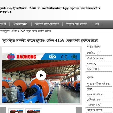
েজিয়ান বাওহং ইলেকট্রিক্যাল মেশিনারি কোং লিমিটেড উচ্চ কর্মক্ষমতা-মূল্য অনুপাতের কেবল তৈরির মেশিনের
্রস্তুতকারক
িদর্শন
গুণমান নিয়ন্ত্রণ
আমাদের সাথে যোগাযোগ
উদ্ধৃতির জন্য আবেদন
খবর
রের স্ট্র্যান্ডিং মেশিন 415V ফ্রেম কপার কন্ডাক্টর তারের
স্বয়ংক্রিয় অনমনীয় তারের স্ট্র্যান্ডিং মেশিন 415V ফ্রেম কপার কন্ডাক্টর তারের
পণ্যের বিবরণ:
উৎপত্তি স্থল:
পরিচিতিমুলক নাম:
সাক্ষ্যদান:
মডেল নম্বার:
প্রদান:
ন্যূনতম চাহিদার পরিমাণ:
মূল্য:
প্যাকেজিং বিবরণ:
ডেলিভারি সময়:
পরিশোধের শর্ত:
যোগানের ক্ষমতা: