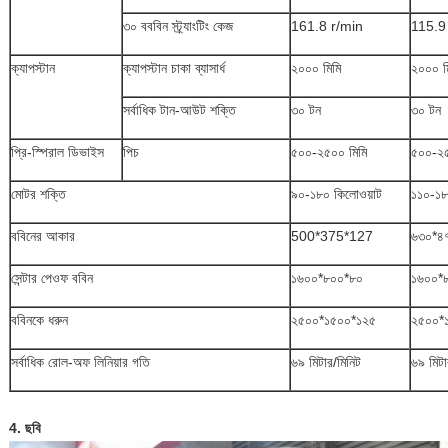
৩০ বববিন স্ট্র্যাংটিং কেজ
161.8 r/min
115.9
ক্যাপস্টান
ক্যাপস্টান চাকা ব্যাসার্ধ
২০০০ মিমি
২০০০ ম
সর্বাধিক টান-আউট শক্তি
৩০ টন
৩০ টন
প্রি-স্পিরাল ডিভাইস
পিচ
৫০০-২৫০০ মিমি
৫০০-২৫
মোটর শক্তি
৯০-১৮০ কিলোওয়াট
১১০-১৮
ববিনের আকার
500*375*127
৬৩০*৪
সেন্টার পেওফ ববিন
১৬০০*৮০০*৮০
১৬০০*
ববিনকে ধরুন
২৫০০*১৫০০*১২৫
২৫০০*
সর্বাধিক রোল-অফ লিনিয়ার গতি
৬৯ মিটার/মিনিট
৬৯ মিটা
4. ছবি