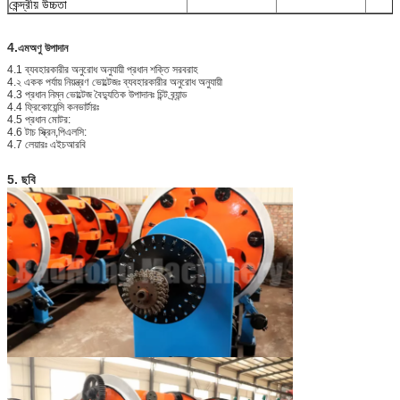
কেন্দ্রীয় উচ্চতা
4.
এম
অণু উপাদান
4.1 ব্যবহারকারীর অনুরোধ অনুযায়ী প্রধান শক্তি সরবরাহ
4.২ একক পর্যায় নিয়ন্ত্রণ ভোল্টেজঃ ব্যবহারকারীর অনুরোধ অনুযায়ী
4.3 প্রধান নিম্ন ভোল্টেজ বৈদ্যুতিক উপাদানঃ চিন্ট ব্র্যান্ড
4.4 ফ্রিকোয়েন্সি কনভার্টারঃ
4.5 প্রধান মোটর:
4.6 টাচ স্ক্রিন,পিএলসি:
4.7 লেয়ারঃ এইচআরবি
5. ছবি