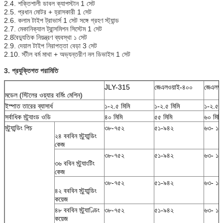
2.4. শক্তিশালী ডাবল ক্যাপস্টান 1 সেট
2.5. প্রধান মোটর + হ্রাসকারী 1 সেট
2.6. কলাম টাইপ ট্রাভার্স 1 সেট সঙ্গে গ্রহণ স্ট্যান্ড
2.7. মেকানিক্যাল ট্রান্সমিশন সিস্টেম 1 সেট
2.8বৈদ্যুতিক নিয়ন্ত্রণ ব্যবস্থা ১ সেট
2.9. দেয়াল টাইপ নিরাপত্তা বেড়া 3 সেট
2.10. স্টীল বর্ম মাথা + অভ্যন্তরীণ নল ডিভাইস 1 সেট
3. প্রযুক্তিগত পরামিতি
JLY-315
জেএলওয়াই-৪০০
জেএলআ
মডেল (স্টিলের ওয়্যার বর্মিং মেশিন)
ইস্পাত তারের ব্যাসার্ধ
১-২.৫ মিমি
১-২.৫ মিমি
১-২.৫ ম
সর্বাধিক স্ট্র্যাংড ওডি
৪০ মিমি
৫৫ মিমি
৬০ মিমি
স্ট্র্যান্ডিং পিচ
৩৮-৭৫২
৫১-৯৪২
৬৩- ১১
২৪ বববিন স্ট্র্যান্ডিং
কেজ
৩৮-৭৫২
৫১-৯৪২
৬৩- ১১
৩৬ ববিন স্ট্র্যাংটিং
কেজ
৩৮-৭৫২
৫১-৯৪২
৬৩- ১১
৪২ বববিন স্ট্র্যান্ডিং
কয়েজ
৪৮ বববিন স্ট্র্যাণ্ডিং
৩৮-৭৫২
৫১-৯৪২
৬৩- ১১
কয়েজ