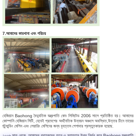
7.
আমাদের কারখানা এবং পরিচয়
হেজিয়ান Baohong বৈদ্যুতিক যন্ত্রপাতি কোং লিমিটেড 2006 সালে প্রতিষ্ঠিত হয়। আমাদের
কোম্পানি হেজিয়ান সিটি, হেবেই প্রদেশের অর্থনৈতিক উন্নয়ন অঞ্চলে অবস্থিত,উত্তর চীনে তারের
স্ট্র্যান্ডিং মেশিন এবং লেয়ারিং মেশিনের জন্য বৃহত্তম পেশাদার প্রস্তুতকারক হয়েছে.
২০০৬ সাল থেকে, আমাদের গ্রাহকদের যত্ন ও সহায়তার উপর নির্ভর করে,Baohong যন্ত্রপাতি