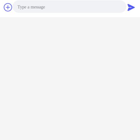
আমরা গ্রাহকের নমুনা নকশা গ্রহণ করার জন্য নকশা কাস্টমাইজ করতে পারেন।
আমরা গ্রাহকদের বিক্রয়োত্তর সেবা প্রদান করতে পারি।
উদ্ধৃতির জন্য আবেদন
বার্তা পাঠান
ইস্পাত টেপ armouring মেশিন
স্বয়ংক্রিয় টেপ বিছানা মেশিন
ট্যাগ:
,
,
ইস্পাত টেলিগ্রাম armouring মেশিন
Photo
এর সেরা মূল্য পান
Video Call
Audio Call
সাঁজোয়া ইস্পাত তারের তারের স্ট্র্যান্ডিং মেশিন
পিএলসি নিয়ন্ত্রণ
চালিয়ে
কেবল Armoring মেশিন
অধিক