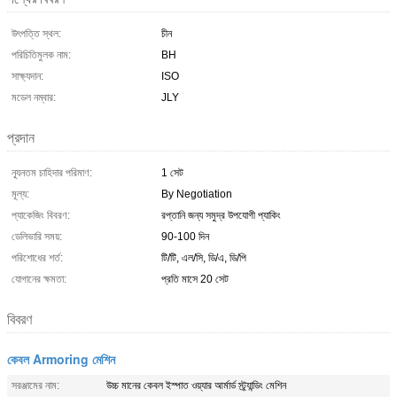
উৎপত্তি স্থল:
চীন
পরিচিতিমুলক নাম:
BH
সাক্ষ্যদান:
ISO
মডেল নম্বার:
JLY
প্রদান
ন্যূনতম চাহিদার পরিমাণ:
1 সেট
মূল্য:
By Negotiation
প্যাকেজিং বিবরণ:
রপ্তানি জন্য সমুদ্র উপযোগী প্যাকিং
ডেলিভারি সময়:
90-100 দিন
পরিশোধের শর্ত:
টি/টি, এল/সি, ডি/এ, ডি/পি
যোগানের ক্ষমতা:
প্রতি মাসে 20 সেট
বিবরণ
কেবল Armoring মেশিন
সরঞ্জামের নাম:
উচ্চ মানের কেবল ইস্পাত ওয়্যার আর্মার্ড স্ট্র্যান্ডিং মেশিন