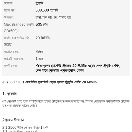
উদ্দেশ্য:
স্ট্র্যান্ডিং
রিলের মাপ:
500,630 ইত্যাদি
উপকরণ:
তামা, আল তার এবং ইস্পাত তার
Max.stranded কন্ডাক্টর
φ35 মিমি
OD(500):
সর্বোচ্চ টানা রৈখিক গতি
20 মি/মিনিট
(630):
সরঞ্জামের রঙ:
ঐচ্ছিক
ওয়ারেন্টি সময়কাল:
1 বছর
খাঁচার প্রকার প্ল্যানেটারি স্ট্র্যান্ডার
20 M/Min ওয়্যার কেবল স্ট্র্যান্ডিং মেশিন
লক্ষণীয় করা:
,
,
কেজ টাইপ প্ল্যানেটারি ওয়্যার স্ট্র্যান্ডিং মেশিন
JLY500 / 30B কেজ টাইপ প্ল্যানেটারি ওয়্যার ক্যাবল স্ট্র্যান্ডিং মেশিন 20 M/Min
1. ব্যবহার
এই মেশিনটি মূলত তামা অ্যালুমিনিয়াম তারের স্ট্র্যান্ডিংয়ের জন্য ব্যবহৃত হয়, ইস্পাত কোরযুক্ত অ্যালুমিনিয়াম স্ট্র্যান্ডড
তার এবং বিচ্ছিন্ন তারের কোর।
2প্রধান উপাদান
2.1 2500 টাইপ পে অফ স্ট্যান্ড 1 সেট
2.2. ৩০ বি স্ট্র্যাংং কেজ ১ সেট