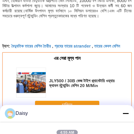
এখন, হেজিয়ান বাওহং বৈদ্যুতিক যন্ত্রপাতি কোং লিমিটেড, 10000 বর্গ মিটার এলাকা, 8000 বর্গ
মিটার উত্পাদন কর্মশালা জুড়ে। আমাদের সংস্থার 10 টি গবেষণা ও উন্নয়ন কর্মী সহ 60 জন
কর্মচারী রয়েছে।বার্ষিক উৎপাদন মূল্য বর্তমানে ১০ মিলিয়ন ডলারেরও বেশি।এবং এটি চীনের
সবচেয়ে গুরুত্বপূর্ণ স্ট্র্যান্ডিং মেশিন প্রস্তুতকারকের মধ্যে পরিণত হয়েছে।
বৈদ্যুতিক তারের মেশিন তৈরীর
গ্রহের তারের strander
তারের কেবল মেশিন
ট্যাগ:
,
,
এর সেরা মূল্য পান
JLY500 / 30B কেজ টাইপ প্ল্যানেটারি ওয়্যার
ক্যাবল স্ট্র্যান্ডিং মেশিন 20 M/Min
চালিয়ে
Daisy
প্ল্যানেট স্ট্র্যান্ডিং মেশিন
অধিক
4:55 AM