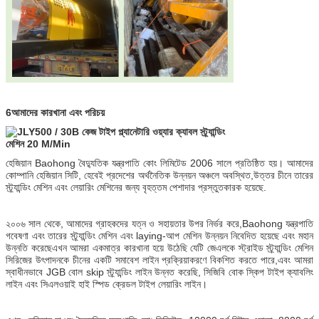
6আমাদের কারখানা এবং পরিচয়
হেজিয়ান Baohong বৈদ্যুতিক যন্ত্রপাতি কোং লিমিটেড 2006 সালে প্রতিষ্ঠিত হয়। আমাদের
কোম্পানি হেজিয়ান সিটি, হেবেই প্রদেশের অর্থনৈতিক উন্নয়ন অঞ্চলে অবস্থিত,উত্তর চীনে তারের
স্ট্র্যান্ডিং মেশিন এবং লেয়ারিং মেশিনের জন্য বৃহত্তম পেশাদার প্রস্তুতকারক হয়েছে.
২০০৬ সাল থেকে, আমাদের গ্রাহকদের যত্ন ও সহায়তার উপর নির্ভর করে,Baohong যন্ত্রপাতি
গবেষণা এবং তারের স্ট্র্যান্ডিং মেশিন এবং laying-আপ মেশিন উন্নয়ন নিবেদিত হয়েছে এবং মহান
উন্নতি করেছেএখন আমরা একমাত্র কারখানা হয়ে উঠেছি যেটি জেএলকে স্ট্রাইড স্ট্র্যান্ডিং মেশিন
সিরিজের উৎপাদনকে চীনের একটি সমাবেশ লাইন প্রক্রিয়াকরণে বিকশিত করতে পারে,এবং আমরা
স্বাধীনভাবে JGB বোল skip স্ট্র্যান্ডিং লাইন উন্নত করেছি, সিজিবি বোক স্কিপ টাইপ ক্যাবলিং
লাইন এবং সিএলওয়াই হাই স্পিড ক্রেডল টাইপ লেয়ারিং লাইন।