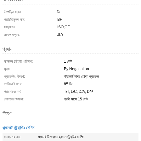
উৎপত্তি স্থল:
চীন
পরিচিতিমুলক নাম:
BH
সাক্ষ্যদান:
ISO,CE
মডেল নম্বার:
JLY
প্রদান
ন্যূনতম চাহিদার পরিমাণ:
1 সেট
মূল্য:
By Negotiation
প্যাকেজিং বিবরণ:
স্ট্যান্ডার্ড সাগর যোগ্য প্যাকেজ
ডেলিভারি সময়:
85 দিন
পরিশোধের শর্ত:
T/T, L/C, D/A, D/P
যোগানের ক্ষমতা:
প্রতি মাসে 15 সেট
বিবরণ
প্ল্যানেট স্ট্র্যান্ডিং মেশিন
সরঞ্জামের নাম:
প্ল্যানেটারি ওয়্যার ক্যাবল স্ট্র্যান্ডিং মেশিন