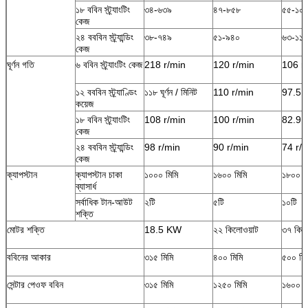
১৮ ববিন স্ট্র্যাংটিং
৩৪-৬৩৯
৪৭-৮৫৮
৫৫-১০
কেজ
২৪ বববিন স্ট্র্যান্ডিং
৩৮-৭৪৯
৫১-৯৪০
৬৩-১১৫
কেজ
ঘূর্ণন গতি
৬ ববিন স্ট্র্যাংটিং কেজ
218 r/min
120 r/min
106 r
১২ বববিন স্ট্র্যাণ্ডিং
১১৮ ঘূর্ণন / মিনিট
110 r/min
97.5 
কয়েজ
১৮ ববিন স্ট্র্যাংটিং
108 r/min
100 r/min
82.9 
কেজ
২৪ বববিন স্ট্র্যান্ডিং
98 r/min
90 r/min
74 r/
কেজ
ক্যাপস্টান
ক্যাপস্টান চাকা
১০০০ মিমি
১৬০০ মিমি
১৮০০ ম
ব্যাসার্ধ
সর্বাধিক টান-আউট
২টি
৫টি
১০টি
শক্তি
মোটর শক্তি
18.5 KW
২২ কিলোওয়াট
৩৭ কিল
ববিনের আকার
৩১৫ মিমি
৪০০ মিমি
৫০০ মিম
সেন্টার পেওফ ববিন
৩১৫ মিমি
১২৫০ মিমি
১৬০০ ম