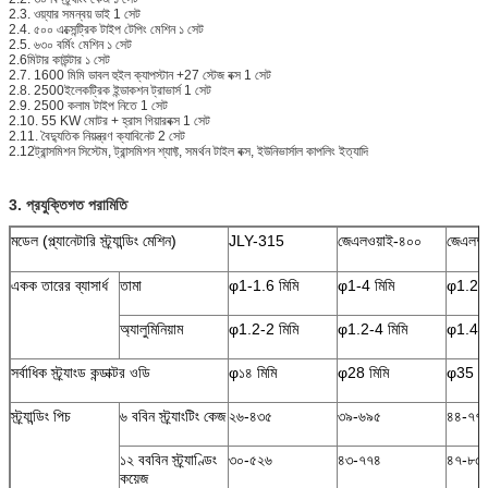
2.3. ওয়্যার সমন্বয় ডাই 1 সেট
2.4. ৫০০ এক্সেন্ট্রিক টাইপ টেপিং মেশিন ১ সেট
2.5. ৬৩০ বর্মিং মেশিন ১ সেট
2.6মিটার কাউন্টার ১ সেট
2.7. 1600 মিমি ডাবল হুইল ক্যাপস্টান +27 স্টেজ বক্স 1 সেট
2.8. 2500ইলেকট্রিক ইন্ডাকশন ট্রাভার্স 1 সেট
2.9. 2500 কলাম টাইপ নিতে 1 সেট
2.10. 55 KW মোটর + হ্রাস গিয়ারবক্স 1 সেট
2.11. বৈদ্যুতিক নিয়ন্ত্রণ ক্যাবিনেট 2 সেট
2.12ট্রান্সমিশন সিস্টেম, ট্রান্সমিশন শ্যাফ্ট, সমর্থন টাইল বক্স, ইউনিভার্সাল কাপলিং ইত্যাদি
3. প্রযুক্তিগত পরামিতি
মডেল (প্ল্যানেটারি স্ট্র্যান্ডিং মেশিন)
JLY-315
জেএলওয়াই-৪০০
জেএলআ
একক তারের ব্যাসার্ধ
তামা
φ1-1.6 মিমি
φ1-4 মিমি
φ1.2-5
অ্যালুমিনিয়াম
φ1.2-2 মিমি
φ1.2-4 মিমি
φ1.4-5
সর্বাধিক স্ট্র্যাংড কন্ডাক্টর ওডি
φ১৪ মিমি
φ28 মিমি
φ35 মি
স্ট্র্যান্ডিং পিচ
৬ ববিন স্ট্র্যাংটিং কেজ
২৬-৪৩৫
৩৯-৬৯৫
৪৪-৭৭
১২ বববিন স্ট্র্যাণ্ডিং
৩০-৫২৬
৪৩-৭৭৪
৪৭-৮৫
কয়েজ