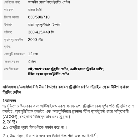
মেশিনের নাম:
অনমনীয় ফ্রেম টাইপ টুইস্টিং মেশিন
আবেদন:
তারের তৈরি
রিলের আকার:
630/500/710
উপাদান:
তামা, অ্যালুমিনিয়াম, ইস্পাত
শক্তি:
380-415/440 ভি
ক্যাপস্তান হুইল
2000 মিমি
ব্যাস:
ওয়ারেন্টি সময়কাল:
12 মাস
সরঞ্জামের রঙ:
ঐচ্ছিক
হাই সেকশন কেবল স্ট্র্যান্ডিং মেশিন
এএসি ক্যাবল স্ট্র্যান্ডিং মেশিন
লক্ষণীয় করা:
,
,
রিজিড ফ্রেম ক্যাবল টুইস্টিং মেশিন
এসিএসআর/এএসি/এবিসি উচ্চ বিভাগের ক্যাবল স্ট্র্যান্ডিং মেশিন স্ট্রাইড ফ্রেম টাইপ ক্যাবল
ট্রিভিং মেশিন
1আবেদন
প্রযুক্তিগত উদ্ভাবন এবং অপ্টিমাইজড নকশা ফলস্বরূপ, স্ট্র্যান্ডিং কেস ঘূর্ণন গতি স্ট্র্যান্ডিং তামা 
কন্ডাক্টর, অ্যালুমিনিয়াম কন্ডাক্টর,এবং অ্যালুমিনিয়াম কন্ডাক্টর স্টীল ব্যাকটুইস্ট ছাড়া শক্তিশালী 
(ACSR), সেইসাথে বিচ্ছিন্ন তার এবং স্ট্র্যান্ড।
2. বৈশিষ্ট্য
2.১ কেন্দ্রীয় শ্যাফ্ট রিলগুলিকে সমর্থন করে না ।
2.২ উচ্চ শক্ত, উচ্চ গতি এবং কম ইনার্সি উচ্চ গতি এবং কম ইনার্সি।