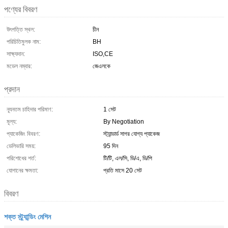
পণ্যের বিবরণ
উৎপত্তি স্থল:
চীন
পরিচিতিমুলক নাম:
BH
সাক্ষ্যদান:
ISO,CE
মডেল নম্বার:
জেএলকে
প্রদান
ন্যূনতম চাহিদার পরিমাণ:
1 সেট
মূল্য:
By Negotiation
প্যাকেজিং বিবরণ:
স্ট্যান্ডার্ড সাগর যোগ্য প্যাকেজ
ডেলিভারি সময়:
95 দিন
পরিশোধের শর্ত:
টি/টি, এল/সি, ডি/এ, ডি/পি
যোগানের ক্ষমতা:
প্রতি মাসে 20 সেট
বিবরণ
শক্ত স্ট্র্যান্ডিং মেশিন