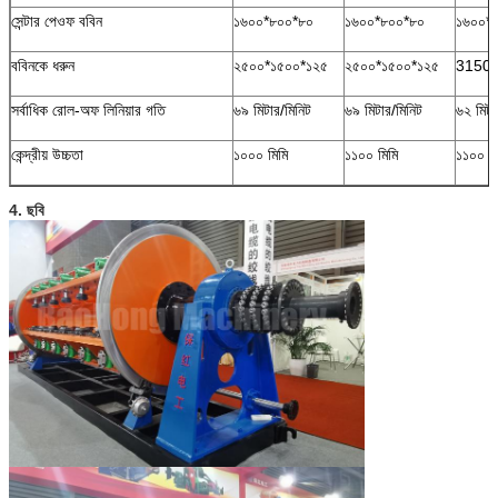
সেন্টার পেওফ ববিন
১৬০০*৮০০*৮০
১৬০০*৮০০*৮০
১৬০০*
ববিনকে ধরুন
২৫০০*১৫০০*১২৫
২৫০০*১৫০০*১২৫
3150*
সর্বাধিক রোল-অফ লিনিয়ার গতি
৬৯ মিটার/মিনিট
৬৯ মিটার/মিনিট
৬২ মিটা
কেন্দ্রীয় উচ্চতা
১০০০ মিমি
১১০০ মিমি
১১০০ মি
4. ছবি