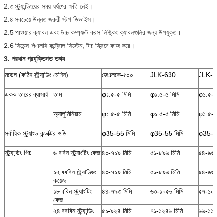
2.৩ স্ট্র্যান্ডিংয়ের সময় ঘর্ষণের ক্ষতি নেই।
2.৪ সবচেয়ে উন্নত জরুরী স্টপ ডিভাইস।
2.5 পাওয়ার ক্যাবল এবং উচ্চ কম্প্যাক্ট ক্রস লিঙ্কিং ক্যাবলগুলির জন্য উপযুক্ত।
2.6 সিমেন্স পিএলসি কন্ট্রোল সিস্টেম, টাচ স্ক্রিনে কাজ করে।
3. প্রধান প্রযুক্তিগত তথ্য
মডেল (কঠিন স্ট্র্যান্ডিং মেশিন)
জেএলকে-৫০০
JLK-630
JLK-7
একক তারের ব্যাসার্ধ
তামা
φ১.৫-৫ মিমি
φ১.৫-৫ মিমি
φ১.৫-৫
অ্যালুমিনিয়াম
φ১.৫-৫ মিমি
φ১.৫-৫ মিমি
φ১.৫-৫
সর্বাধিক স্ট্র্যাংড কন্ডাক্টর ওডি
φ35-55 মিমি
φ35-55 মিমি
φ35-55
স্ট্র্যান্ডিং পিচ
৬ ববিন স্ট্র্যাংটিং কেজ
৪০-৭১৯ মিমি
৫১-৮৯৬ মিমি
৫৪-৯৬৩
১২ বববিন স্ট্র্যাণ্ডিং
৪০-৭১৯ মিমি
৫১-৮৯৬ মিমি
৫৪-৯৬৩
কয়েজ
১৮ ববিন স্ট্র্যাংটিং
৪৪-৭৯৩ মিমি
৬৩-১০৫৬ মিমি
৫৭-১০১
কেজ
২৪ বববিন স্ট্র্যান্ডিং
৫১-৯২৪ মিমি
৭১-১২৪৬ মিমি
৬৬-১১৯