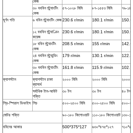
কেজ
৩০ বববিন স্ট্র্যাংটিং
৫৭-১০২৮ মিমি
৮৭-১৫৫৩ মিমি
৭৯-১৪০
কেজ
ঘূর্ণন গতি
৬ ববিন স্ট্র্যাংটিং কেজ
230.6 r/min
180.1 r/min
150.6
১২ বববিন স্ট্র্যাণ্ডিং
230.6 r/min
180.1 r/min
150.6
কয়েজ
১৮ ববিন স্ট্র্যাংটিং
208.5 r/min
155 r/min
142.6
কেজ
২৪ বববিন স্ট্র্যান্ডিং
179 r/min
130.1 r/min
122.3
কেজ
৩০ বববিন স্ট্র্যাংটিং
161.8 r/min
115.9 r/min
102.7
কেজ
ক্যাপস্টান
ক্যাপস্টান চাকা
২০০০ মিমি
২০০০ মিমি
২০০০ ম
ব্যাসার্ধ
সর্বাধিক টান-আউট
৩০ টন
৩০ টন
৪০ টন
শক্তি
প্রি-স্পিরাল ডিভাইস
পিচ
৫০০-২৫০০ মিমি
৫০০-২৫০০ মিমি
৫০০-২৫
মোটর শক্তি
৯০-১৮০ কিলোওয়াট
১১০-১৮০ কিলোওয়াট
১৩০-১৮
ববিনের আকার
500*375*127
৬৩০*৪৭৫*১২৭
৭১০*৫