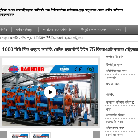
েজিয়ান বাওহং ইলেকট্রিক্যাল মেশিনারি কোং লিমিটেড উচ্চ কর্মক্ষমতা-মূল্য অনুপাতের কেবল তৈরির মেশিনের
্রস্তুতকারক
িদর্শন
গুণমান নিয়ন্ত্রণ
আমাদের সাথে যোগাযোগ
উদ্ধৃতির জন্য আবেদন
খবর
য়্যার আর্মারিং মেশিন প্ল্যানেটারি টাইপ 75 কিলোওয়াট ক্যাবল স্ট্রেন্ডার
1000 মিমি স্টিল ওয়্যার আর্মারিং মেশিন প্ল্যানেটারি টাইপ 75 কিলোওয়াট ক্যাবল স্ট্রেন্ডার
পণ্যের বিবরণ:
উৎপত্তি স্থল:
পরিচিতিমুলক নাম:
সাক্ষ্যদান:
মডেল নম্বার:
প্রদান:
ন্যূনতম চাহিদার পরিমাণ:
মূল্য:
প্যাকেজিং বিবরণ:
ডেলিভারি সময়:
পরিশোধের শর্ত:
যোগানের ক্ষমতা: