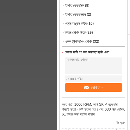
ইস্পাত কেবল রিল
(8)
ইস্পাত কেবল ড্রাম
(2)
ওয়্যার অঙ্কন ডাইস
(10)
তারের মেশিন নিহত
(29)
একক টুইস্ট বাঞ্চিং মেশিন
(32)
তোমার দর্শন লগ করা অনলাইন চ্যাট এখন
যোগাযোগ
দ্রুত গতি, 1000 RPM, আমি SKIP পছন্দ করি।
শীঘ্রই আরো একটি আদেশ হবে। এবং 630 মিমি বোবিন,
61 তারের জন্য কঠোর জাহাজ।
—— মিঃ স্যাম