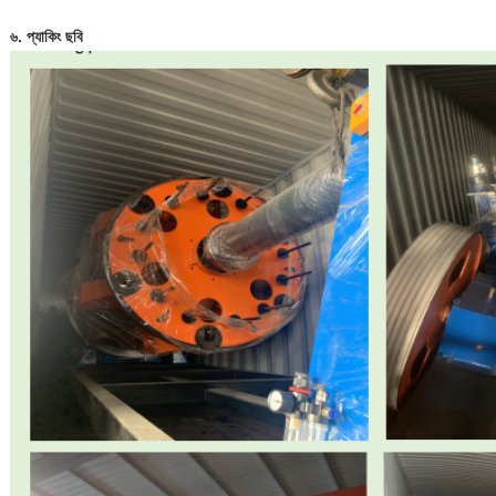
৬. প্যাকিং ছবি