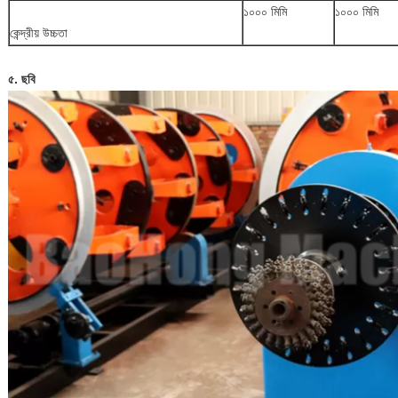
১০০০ মিমি
১০০০ মিমি
কেন্দ্রীয় উচ্চতা
৫. ছবি