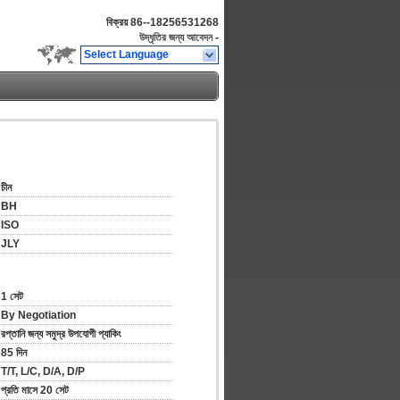
বিক্রয়
86--18256531268
উদ্ধৃতির জন্য আবেদন
-
Select Language
চীন
BH
ISO
JLY
1 সেট
By Negotiation
রপ্তানি জন্য সমুদ্র উপযোগী প্যাকিং
85 দিন
T/T, L/C, D/A, D/P
প্রতি মাসে 20 সেট