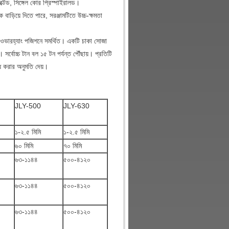
ক্টেড, সিঙ্গেল কোর প্রিস্পাইরালড।
বাড়িয়ে দিতে পারে, সরঞ্জামটিতে উচ্চ-ক্ষমতা
পর ওভারহ্যাং পজিশনে সমর্থিত। একটি চাকা সোজা
র্বোচ্চ টান বল ১৫ টন পর্যন্ত পৌঁছায়। প্রতিটি
্ধ করার অনুমতি দেয়।
JLY-500
JLY-630
১-২.৫ মিমি
১-২.৫ মিমি
৬০ মিমি
৭০ মিমি
৬৩-১১৪৪
৫০০-৪১২০
৬৩-১১৪৪
৫০০-৪১২০
৬৩-১১৪৪
৫০০-৪১২০