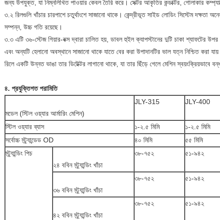
জন্য উপযুক্ত, যা নিম্নলিখিত পাওয়ার কেবল তৈরি করে। সেক্টর আকৃতির কন্ডাক্টর, গোলাকার কম্প্যা
৩.২ রিলগুলি খাঁচার চারপাশে চতুর্থাংশে সাজানো থাকে। কেন্দ্রীভূত সাইড লোডিং সিস্টেম দক্ষতা অনেক 
সম্পন্ন, উচ্চ গতি রয়েছে।
৩.৩ এটি ৩৬-স্টেজ গিয়ার-বক্স দ্বারা চালিত হয়, ডাবল হুইল ক্যাপস্টানের দুটি চাকা শ্যাফটের উ
এবং অন্যটি হেলানো অবস্থানে সাজানো থাকে যাতে বের করা উপাদানটির ভাল যত্ন নিশ্চিত করা যায়। স
রিলে একটি উন্নত ভাঙা তার ডিটেক্টর লাগানো থাকে, যা তার ছিঁড়ে গেলে মেশিন স্বয়ংক্রিয়ভাবে বন
৪. প্রযুক্তিগত পরামিতি
JLY-315
JLY-400
মডেল (স্টিল ওয়্যার আর্মারিং মেশিন)
স্টিল ওয়্যার ব্যাস
১-২.৫ মিমি
১-২.৫ মিমি
সর্বোচ্চ স্ট্র্যান্ডেড OD
৪০ মিমি
৫৫ মিমি
স্ট্র্যান্ডিং পিচ
৩৮-৭৫২
৫১-৯৪২
২৪ ববিন স্ট্র্যান্ডিং খাঁচা
৩৮-৭৫২
৫১-৯৪২
৩৬ ববিন স্ট্র্যান্ডিং খাঁচা
৩৮-৭৫২
৫১-৯৪২
৪২ ববিন স্ট্র্যান্ডিং খাঁচা