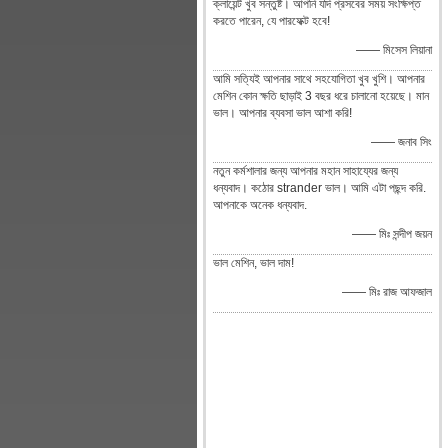
ক্লায়েন্ট খুব সন্তুষ্ট। আপনি যদি প্রসবের সময় সংক্ষিপ্ত
করতে পারেন, যে পারফেক্ট হবে!
—— মিসেস লিয়ানা
আমি সত্যিই আপনার সাথে সহযোগিতা খুব খুশি। আপনার
মেশিন কোন ক্ষতি ছাড়াই 3 বছর ধরে চালানো হয়েছে। মান
ভাল। আপনার ব্যবসা ভাল আশা করি!
—— জনাব সিং
নতুন কর্মশালার জন্য আপনার মহান সাহায্যের জন্য
ধন্যবাদ। কঠোর strander ভাল। আমি এটা পছন্দ করি.
আপনাকে অনেক ধন্যবাদ.
—— মিঃ সন্দীপ জয়ন
ভাল মেশিন, ভাল দাম!
—— মিঃ রাজ আফজাল