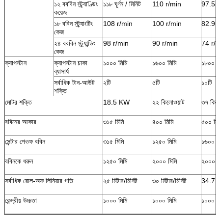
১২ বববিন স্ট্র্যাণ্ডিং
১১৮ ঘূর্ণন / মিনিট
110 r/min
97.5 
কয়েজ
১৮ ববিন স্ট্র্যাংটিং
108 r/min
100 r/min
82.9 
কেজ
২৪ বববিন স্ট্র্যান্ডিং
98 r/min
90 r/min
74 r/
কেজ
ক্যাপস্টান
ক্যাপস্টান চাকা
১০০০ মিমি
১৬০০ মিমি
১৮০০ ম
ব্যাসার্ধ
সর্বাধিক টান-আউট
২টি
৫টি
১০টি
শক্তি
মোটর শক্তি
18.5 KW
২২ কিলোওয়াট
৩৭ কিল
ববিনের আকার
৩১৫ মিমি
৪০০ মিমি
৫০০ মিম
সেন্টার পেওফ ববিন
৩১৫ মিমি
১২৫০ মিমি
১৬০০ ম
ববিনকে ধরুন
১২৫০ মিমি
২০০০ মিমি
২০০০ ম
সর্বাধিক রোল-অফ লিনিয়ার গতি
২৫ মিটার/মিনিট
৩০ মিটার/মিনিট
34.7 মি
কেন্দ্রীয় উচ্চতা
১০০০ মিমি
১০০০ মিমি
১০০০ ম