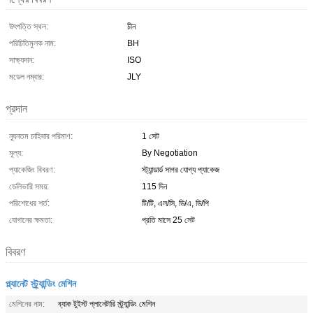
উৎপত্তি স্থল:
চীন
পরিচিতিমুলক নাম:
BH
সাক্ষ্যদান:
ISO
মডেল নম্বার:
JLY
প্রদান
ন্যূনতম চাহিদার পরিমাণ:
1 সেট
মূল্য:
By Negotiation
প্যাকেজিং বিবরণ:
স্ট্যান্ডার্ড সাগর যোগ্য প্যাকেজ
ডেলিভারি সময়:
115 দিন
পরিশোধের শর্ত:
টি/টি, এল/সি, ডি/এ, ডি/পি
যোগানের ক্ষমতা:
প্রতি মাসে 25 সেট
বিবরণ
প্ল্যানেট স্ট্র্যান্ডিং মেশিন
মেশিনের নাম:
ব্যাক টুইস্ট প্লানেটারি স্ট্র্যান্ডিং মেশিন