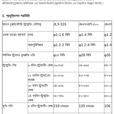
বর্মিং
ডিভাইস,ট্র্যাকশন,আউটপ্যাক এবং ট্রাভার্স ডিভাইস,ট্রান্সমিশন সিস্টেম এবং বৈদ্যুতিক নিয়ন্ত্রণ সিস্টেম।
3. প্রযুক্তিগত পরামিতি
মডেল (প্ল্যানেটারি স্ট্র্যান্ডিং মেশিন)
JLY-315
জেএলওয়াই-৪০০
জেএলআ
একক তারের ব্যাসার্ধ
তামা
φ1-1.6 মিমি
φ1-4 মিমি
φ1.2-5
অ্যালুমিনিয়াম
φ1.2-2 মিমি
φ1.2-4 মিমি
φ1.4-5
সর্বাধিক স্ট্র্যাংড কন্ডাক্টর ওডি
φ১৪ মিমি
φ28 মিমি
φ35 মি
স্ট্র্যান্ডিং পিচ
৬ ববিন স্ট্র্যাংটিং কেজ
২৬-৪৩৫
৩৯-৬৯৫
৪৪-৭৭
১২ বববিন স্ট্র্যাণ্ডিং
৩০-৫২৬
৪৩-৭৭৪
৪৭-৮৫
কয়েজ
১৮ ববিন স্ট্র্যাংটিং
৩৪-৬৩৯
৪৭-৮৫৮
৫৫-১০
কেজ
২৪ বববিন স্ট্র্যান্ডিং
৩৮-৭৪৯
৫১-৯৪০
৬৩-১১৫
কেজ
ঘূর্ণন গতি
৬ ববিন স্ট্র্যাংটিং কেজ
218 r/min
120 r/min
106 r