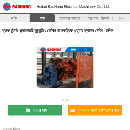
Hejian BaoHong Electrical Machinery Co., Ltd.
বাড়ি
পণ্য
আমাদের সম্বন্ধে
কারখানা পরিদর্শন
>>
ব্যাক টুইস্ট প্ল্যানেটারি স্ট্র্যান্ডিং মেশিন ইলেকট্রিক ওয়্যার ক্যাবল মেকিং মেশিন
ভালো দাম
আমাদের সাথে যোগাযোগ করুন
পণ্যের বিবরণ