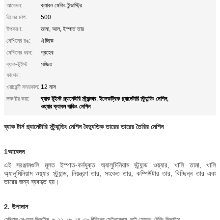
আবেদন:
ক্যাবল মেকিং ইন্ডাস্ট্রি
রিলের মাপ:
500
উপকরণ:
তামা, আল, ইস্পাত তার
মেশিনের রঙ:
ঐচ্ছিক
মেশিনের ধরন:
গ্রহের
ব্যাক-টুইস্ট
সজ্জিত
ফাংশন:
ওয়ারেন্টি সময়কাল:
12 মাস
ব্যাক টুইস্ট প্ল্যানেটারি স্ট্র্যান্ডার
ইলেকট্রিক প্ল্যানেটারি স্ট্র্যান্ডিং মেশিন
লক্ষণীয় করা:
,
,
ওয়্যার ক্যাবল বাঞ্চিং মেশিন
ব্যাক টার্ন প্ল্যানেটারি স্ট্র্যান্ডিং মেশিন বৈদ্যুতিক তারের তারের তৈরির মেশিন
1আবেদন
এই সরঞ্জামগুলি মূলত ইস্পাত-কর্নযুক্ত অ্যালুমিনিয়াম স্ট্র্যান্ড ওয়্যার, খালি তামা, খালি
অ্যালুমিনিয়াম ওয়্যার স্ট্র্যান্ড, নিয়ন্ত্রণ তার, সংকেত তার, কম্পিউটার তার, বিচ্ছিন্ন তার এবং
তারের জন্য ব্যবহৃত হয়।
2. উপাদান
সেন্ট্রাল পে-অফ ডিভাইস, ৬, ১২, ১৮, ২৪, ৩০ রিবিনের মেইনফ্রেম, ডাই হোল্ডার, টেপিং ডিভাইস,