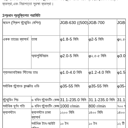
ব্যবস্থা,এবং নিরাপত্তা সুরক্ষা ব্যবস্থা।
3প্রধান প্রযুক্তিগত পরামিতি
মডেল (স্কিপ স্ট্র্যান্ডিং মেশিন)
JGB-630 ((500)
JGB-700
JGB-
একক তারের ব্যাসার্ধ
তামা
φ1.8-5 মিমি
φ2-5 মিমি
φ২.৫-৫
অ্যালুমিনিয়াম
φ2.0-5 মিমি
φ২.৫-৫ মিমি
φ3.0-5
গ্যালভানাইজড স্টিলের তার
φ1.0-4.0 মিমি
φ1.2-4.0 মিমি
φ1.5-4
সর্বাধিক স্ট্র্যাংড কন্ডাক্টর ওডি
φ35-55 মিমি
φ35-55 মিমি
φ35-55
স্ট্র্যান্ডিং পিচ
৬ ববিন স্ট্র্যাংটিং কেজ
31.1-235.0 মিমি
31.1-235.0 মিমি
31.1-2
সর্বাধিক ঘূর্ণন গতি
৬ ববিন স্ট্র্যাংটিং কেজ
1000 r/min
800 r/min
৭০০ ঘূর্
ক্যাপস্টান
ক্যাপস্টান চাকা
১২০০ মিমি
১৪০০ মিমি
১৪০০ ম
ব্যাসার্ধ
সর্বাধিক টান-আউট
১০ টন
১০ টন
১২ টি