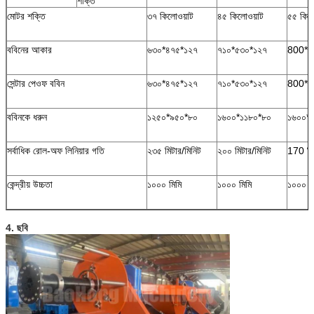
শক্তি
মোটর শক্তি
৩৭ কিলোওয়াট
৪৫ কিলোওয়াট
৫৫ কিল
ববিনের আকার
৬৩০*৪৭৫*১২৭
৭১০*৫৩০*১২৭
800*6
সেন্টার পেওফ ববিন
৬৩০*৪৭৫*১২৭
৭১০*৫৩০*১২৭
800*6
ববিনকে ধরুন
১২৫০*৯৫০*৮০
১৬০০*১১৮০*৮০
১৬০০*
সর্বাধিক রোল-অফ লিনিয়ার গতি
২৩৫ মিটার/মিনিট
২০০ মিটার/মিনিট
170 মিট
কেন্দ্রীয় উচ্চতা
১০০০ মিমি
১০০০ মিমি
১০০০ ম
4. ছবি