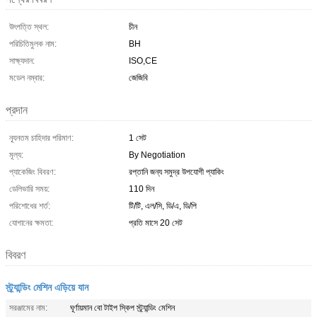
উৎপত্তি স্থল:
চীন
পরিচিতিমুলক নাম:
BH
সাক্ষ্যদান:
ISO,CE
মডেল নম্বার:
জেজিবি
প্রদান
ন্যূনতম চাহিদার পরিমাণ:
1 সেট
মূল্য:
By Negotiation
প্যাকেজিং বিবরণ:
রপ্তানি জন্য সমুদ্র উপযোগী প্যাকিং
ডেলিভারি সময়:
110 দিন
পরিশোধের শর্ত:
টি/টি, এল/সি, ডি/এ, ডি/পি
যোগানের ক্ষমতা:
প্রতি মাসে 20 সেট
বিবরণ
স্ট্র্যান্ডিং মেশিন এড়িয়ে যান
সরঞ্জামের নাম:
ঘূর্ণায়মান বো টাইপ স্কিপ স্ট্র্যান্ডিং মেশিন