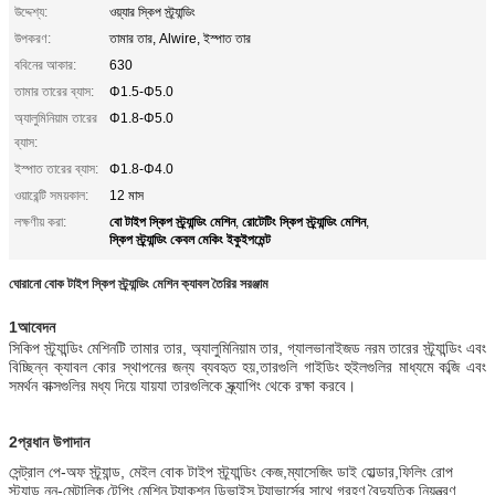
উদ্দেশ্য:
ওয়্যার স্কিপ স্ট্র্যান্ডিং
উপকরণ:
তামার তার, Alwire, ইস্পাত তার
ববিনের আকার:
630
তামার তারের ব্যাস:
Φ1.5-Φ5.0
অ্যালুমিনিয়াম তারের
Φ1.8-Φ5.0
ব্যাস:
ইস্পাত তারের ব্যাস:
Φ1.8-Φ4.0
ওয়ারেন্টি সময়কাল:
12 মাস
বো টাইপ স্কিপ স্ট্র্যান্ডিং মেশিন
রোটেটিং স্কিপ স্ট্র্যান্ডিং মেশিন
লক্ষণীয় করা:
,
,
স্কিপ স্ট্র্যান্ডিং কেবল মেকিং ইকুইপমেন্ট
ঘোরানো বোক টাইপ স্কিপ স্ট্র্যান্ডিং মেশিন ক্যাবল তৈরির সরঞ্জাম
1আবেদন
সিকিপ স্ট্র্যান্ডিং মেশিনটি তামার তার, অ্যালুমিনিয়াম তার, গ্যালভানাইজড নরম তারের স্ট্র্যান্ডিং এবং
বিচ্ছিন্ন ক্যাবল কোর স্থাপনের জন্য ব্যবহৃত হয়,তারগুলি গাইডিং হুইলগুলির মাধ্যমে কব্জি এবং
সমর্থন বাক্সগুলির মধ্য দিয়ে যায়যা তারগুলিকে স্ক্র্যাপিং থেকে রক্ষা করবে।
2প্রধান উপাদান
সেন্ট্রাল পে-অফ স্ট্র্যান্ড, মেইল বোক টাইপ স্ট্র্যান্ডিং কেজ,ম্যাসেজিং ডাই হোল্ডার,ফিলিং রোপ
স্ট্যান্ড,নন-মেটালিক
টেপিং মেশিন,ট্র্যাকশন ডিভাইস,ট্র্যাভার্সের সাথে গ্রহণ,বৈদ্যুতিক নিয়ন্ত্রণ