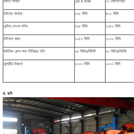
মোটর শক্তি
18.5 KW
২২ কিলোওয়াট
ববিনের আকার
৩১৫ মিমি
৪০০ মিমি
সেন্টার পেওফ ববিন
৩১৫ মিমি
১২৫০ মিমি
ববিনকে ধরুন
১২৫০ মিমি
২০০০ মিমি
সর্বাধিক রোল-অফ লিনিয়ার গতি
২৫ মিটার/মিনিট
৩০ মিটার/মিনিট
কেন্দ্রীয় উচ্চতা
১০০০ মিমি
১০০০ মিমি
4. ছবি