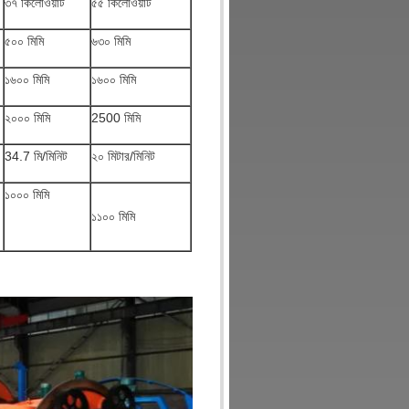
৩৭ কিলোওয়াট
৫৫ কিলোওয়াট
৫০০ মিমি
৬৩০ মিমি
১৬০০ মিমি
১৬০০ মিমি
২০০০ মিমি
2500 মিমি
34.7 মি/মিনিট
২০ মিটার/মিনিট
১০০০ মিমি
১১০০ মিমি