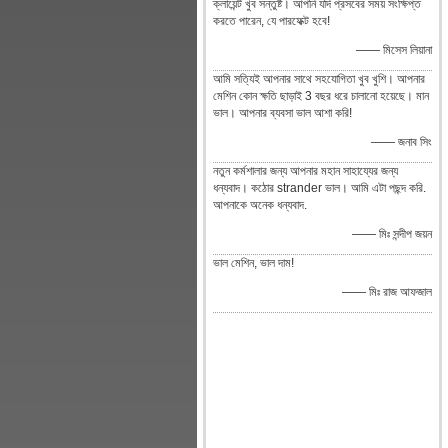
ক্লায়েন্ট খুব সন্তুষ্ট। আপনি যদি প্রসবের সময় সংক্ষিপ্ত
করতে পারেন, যে পারফেক্ট হবে!
—— মিসেস লিয়ানা
আমি সত্যিই আপনার সাথে সহযোগিতা খুব খুশি। আপনার
মেশিন কোন ক্ষতি ছাড়াই 3 বছর ধরে চালানো হয়েছে। মান
ভাল। আপনার ব্যবসা ভাল আশা করি!
—— জনাব সিং
নতুন কর্মশালার জন্য আপনার মহান সাহায্যের জন্য
ধন্যবাদ। কঠোর strander ভাল। আমি এটা পছন্দ করি.
আপনাকে অনেক ধন্যবাদ.
—— মিঃ সন্দীপ জয়ন
ভাল মেশিন, ভাল দাম!
—— মিঃ রাজ আফজাল