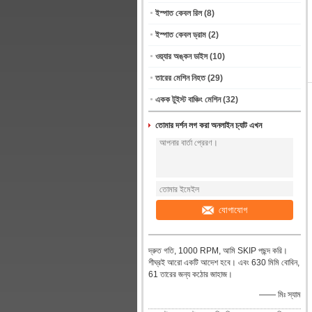
ইস্পাত কেবল রিল
(8)
ইস্পাত কেবল ড্রাম
(2)
ওয়্যার অঙ্কন ডাইস
(10)
তারের মেশিন নিহত
(29)
একক টুইস্ট বাঞ্চিং মেশিন
(32)
তোমার দর্শন লগ করা অনলাইন চ্যাট এখন
যোগাযোগ
দ্রুত গতি, 1000 RPM, আমি SKIP পছন্দ করি।
শীঘ্রই আরো একটি আদেশ হবে। এবং 630 মিমি বোবিন,
61 তারের জন্য কঠোর জাহাজ।
—— মিঃ স্যাম