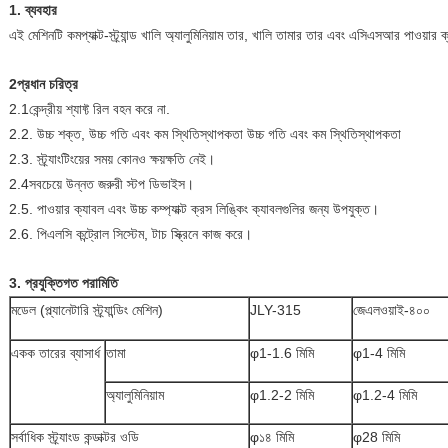
1. ব্যবহার
এই মেশিনটি কমপ্যাক্ট-স্ট্র্যান্ড খালি অ্যালুমিনিয়াম তার, খালি তামার তার এবং এসিএসআর পাওয়ার 
2প্রধান চরিত্র
2.1কেন্দ্রীয় শ্যাফ্ট রিল বহন করে না.
2.2. উচ্চ শক্ত, উচ্চ গতি এবং কম স্থিতিস্থাপকতা উচ্চ গতি এবং কম স্থিতিস্থাপকতা
2.3. স্ট্র্যাংটিংয়ের সময় কোনও ক্ষয়ক্ষতি নেই।
2.4সবচেয়ে উন্নত জরুরী স্টপ ডিভাইস।
2.5. পাওয়ার ক্যাবল এবং উচ্চ কম্প্যাক্ট ক্রস লিঙ্কিং ক্যাবলগুলির জন্য উপযুক্ত।
2.6. পিএলসি কন্ট্রোল সিস্টেম, টাচ স্ক্রিনে কাজ করে।
3. প্রযুক্তিগত পরামিতি
মডেল (প্ল্যানেটারি স্ট্র্যান্ডিং মেশিন)
JLY-315
জেএলওয়াই-৪০০
একক তারের ব্যাসার্ধ
তামা
φ1-1.6 মিমি
φ1-4 মিমি
অ্যালুমিনিয়াম
φ1.2-2 মিমি
φ1.2-4 মিমি
সর্বাধিক স্ট্র্যাংড কন্ডাক্টর ওডি
φ১৪ মিমি
φ28 মিমি