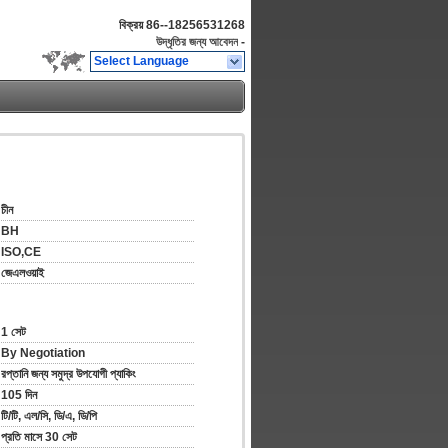
বিক্রয়
86--18256531268
উদ্ধৃতির জন্য আবেদন
-
Select Language
চীন
BH
ISO,CE
জেএলওয়াই
1 সেট
By Negotiation
রপ্তানি জন্য সমুদ্র উপযোগী প্যাকিং
105 দিন
টি/টি, এল/সি, ডি/এ, ডি/পি
প্রতি মাসে 30 সেট