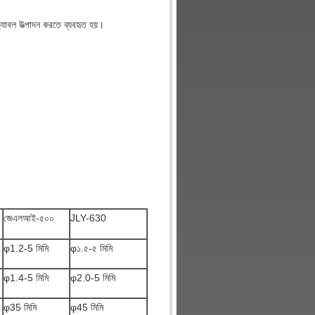
ক্যাবল উত্পাদন করতে ব্যবহৃত হয়।
জেএলআই-৫০০
JLY-630
φ1.2-5 মিমি
φ১.৫-৫ মিমি
φ1.4-5 মিমি
φ2.0-5 মিমি
φ35 মিমি
φ45 মিমি