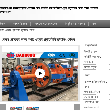
েজিয়ান বাওহং ইলেকট্রিক্যাল মেশিনারি কোং লিমিটেড উচ্চ কর্মক্ষমতা-মূল্য অনুপাতের কেবল তৈরির মেশিনের
্রস্তুতকারক
িদর্শন
গুণমান নিয়ন্ত্রণ
আমাদের সাথে যোগাযোগ
উদ্ধৃতির জন্য আবেদন
খবর
ওয়্যার প্ল্যানেটারি স্ট্র্যান্ডিং মেশিন
কেবল মোচড়ের জন্য কপার ওয়্যার প্ল্যানেটারি স্ট্র্যান্ডিং মেশিন
পণ্যের বিবরণ:
উৎপত্তি স্থল:
পরিচিতিমুলক নাম:
সাক্ষ্যদান:
মডেল নম্বার:
প্রদান:
ন্যূনতম চাহিদার পরিমাণ:
মূল্য:
প্যাকেজিং বিবরণ:
ডেলিভারি সময়:
পরিশোধের শর্ত:
যোগানের ক্ষমতা: