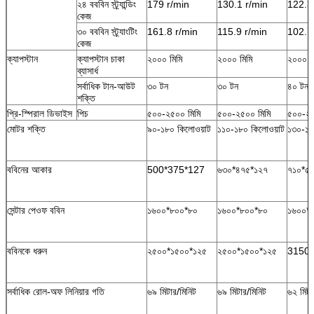
২৪ বববিন স্ট্র্যান্ডিং
179 r/min
130.1 r/min
122.3
কেজ
৩০ বববিন স্ট্র্যাংটিং
161.8 r/min
115.9 r/min
102.7
কেজ
ক্যাপস্টান
ক্যাপস্টান চাকা
২০০০ মিমি
২০০০ মিমি
২০০০ ম
ব্যাসার্ধ
সর্বাধিক টান-আউট
৩০ টন
৩০ টন
৪০ টন
শক্তি
প্রি-স্পিরাল ডিভাইস
পিচ
৫০০-২৫০০ মিমি
৫০০-২৫০০ মিমি
৫০০-২৫
মোটর শক্তি
৯০-১৮০ কিলোওয়াট
১১০-১৮০ কিলোওয়াট
১৩০-১৮
ববিনের আকার
500*375*127
৬৩০*৪৭৫*১২৭
৭১০*৫
সেন্টার পেওফ ববিন
১৬০০*৮০০*৮০
১৬০০*৮০০*৮০
১৬০০*
ববিনকে ধরুন
২৫০০*১৫০০*১২৫
২৫০০*১৫০০*১২৫
3150*
সর্বাধিক রোল-অফ লিনিয়ার গতি
৬৯ মিটার/মিনিট
৬৯ মিটার/মিনিট
৬২ মিটা