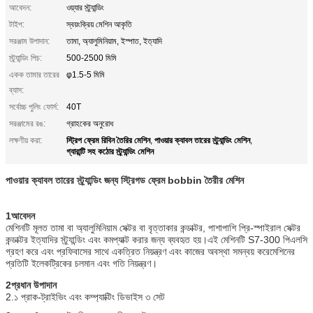
আবেদন:
ওয়্যার স্ট্র্যান্ডিং
টাইপ:
স্বয়ংক্রিয় মেশিন আকৃতি
সরঞ্জাম উপাদান:
তামা, অ্যালুমিনিয়াম, ইস্পাত, ইত্যাদি
স্ট্র্যান্ডিং পিচ:
500-2500 মিমি
একক তামার তারের
φ1.5-5 মিমি
ব্যাস:
সর্বোচ্চ পুলিং ফোর্স:
40T
সরঞ্জামের রঙ:
গ্রাহকের অনুরোধ
স্ট্রিপ ফ্রেম রিবিন তৈরির মেশিন
পাওয়ার ক্যাবল তারের স্ট্র্যান্ডিং মেশিন
লক্ষণীয় করা:
,
,
গ্যারান্টি সহ কঠোর স্ট্র্যান্ডিং মেশিন
পাওয়ার ক্যাবল তারের স্ট্র্যান্ডিং জন্য স্ট্রিগড ফ্রেম bobbin তৈরীর মেশিন
1আবেদন
মেশিনটি মূলত তামা বা অ্যালুমিনিয়াম সেক্টর বা বৃত্তাকার কন্ডাক্টর, পাশাপাশি প্রি-স্পাইরাল সেক্টর
কন্ডাক্টর ইত্যাদির স্ট্র্যান্ডিং এবং কমপ্যাক্ট করার জন্য ব্যবহৃত হয়।এই মেশিনটি S7-300 পিএলসি
গ্রহণ করে এবং প্রফিবাসের সাথে একত্রিত নিয়ন্ত্রণ এবং কাজের অবস্থা সমন্বয় করেমেশিনের
প্রতিটি ইলেকট্রিকের চলমান এবং গতি নিয়ন্ত্রণ।
2প্রধান উপাদান
2.১ প্রাক-ট্রাইভিং এবং কম্প্যাক্টিং ডিভাইস ৩ সেট