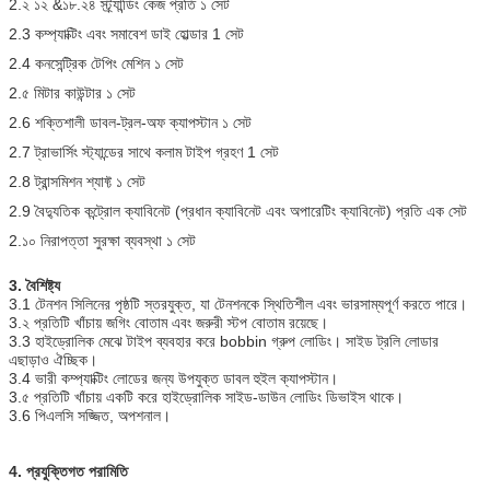
2.২ ১২ &১৮.২৪ স্ট্র্যান্ডিং কেজ প্রতি ১ সেট
2.3 কম্প্যাক্টিং এবং সমাবেশ ডাই হোল্ডার 1 সেট
2.4 কনসেন্ট্রিক টেপিং মেশিন ১ সেট
2.৫ মিটার কাউন্টার ১ সেট
2.6 শক্তিশালী ডাবল-ট্রল-অফ ক্যাপস্টান ১ সেট
2.7 ট্রাভার্সিং স্ট্যান্ডের সাথে কলাম টাইপ গ্রহণ 1 সেট
2.8 ট্রান্সমিশন শ্যাফ্ট ১ সেট
2.9 বৈদ্যুতিক কন্ট্রোল ক্যাবিনেট (প্রধান ক্যাবিনেট এবং অপারেটিং ক্যাবিনেট) প্রতি এক সেট
2.১০ নিরাপত্তা সুরক্ষা ব্যবস্থা ১ সেট
3. বৈশিষ্ট্য
3.1 টেনশন সিলিনের পৃষ্ঠটি স্তরযুক্ত, যা টেনশনকে স্থিতিশীল এবং ভারসাম্যপূর্ণ করতে পারে।
3.২ প্রতিটি খাঁচায় জগিং বোতাম এবং জরুরী স্টপ বোতাম রয়েছে।
3.3 হাইড্রোলিক মেঝে টাইপ ব্যবহার করে bobbin গ্রুপ লোডিং। সাইড ট্রলি লোডার
এছাড়াও ঐচ্ছিক।
3.4 ভারী কম্প্যাক্টিং লোডের জন্য উপযুক্ত ডাবল হুইল ক্যাপস্টান।
3.৫ প্রতিটি খাঁচায় একটি করে হাইড্রোলিক সাইড-ডাউন লোডিং ডিভাইস থাকে।
3.6 পিএলসি সজ্জিত, অপশনাল।
4. প্রযুক্তিগত পরামিতি