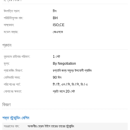
উৎপত্তি স্থল:
চীন
পরিচিতিমুলক নাম:
BH
সাক্ষ্যদান:
ISO,CE
মডেল নম্বার:
জেএলকে
প্রদান
ন্যূনতম চাহিদার পরিমাণ:
1 সেট
মূল্য:
By Negotiation
প্যাকেজিং বিবরণ:
রপ্তানি জন্য সমুদ্র উপযোগী প্যাকিং
ডেলিভারি সময়:
90 দিন
পরিশোধের শর্ত:
টি / টি, এল / সি, ডি / পি, ডি / এ
যোগানের ক্ষমতা:
প্রতি মাসে 20 সেট
বিবরণ
শক্ত স্ট্র্যান্ডিং মেশিন
সরঞ্জামের নাম:
অনমনীয় ফ্রেম টাইপ তারের তারের স্ট্র্যান্ডিং