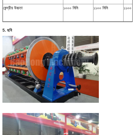
কেন্দ্রীয় উচ্চতা
১০০০ মিমি
১১০০ মিমি
১১০০ মি
5. ছবি